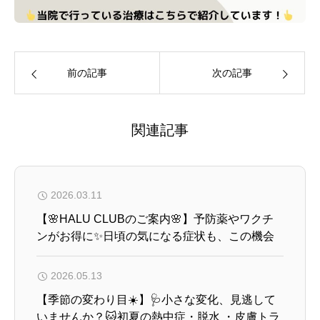
前の記事
次の記事
関連記事
2026.03.11
【🌸HALU CLUBのご案内🌸】予防薬やワクチ
ンがお得に✨️日頃の気になる症状も、この機会
にぜひご相談ください🐱
2026.05.13
【季節の変わり目☀️】🩺小さな変化、見逃して
いませんか？🐱初夏の熱中症・脱水 ・皮膚トラ