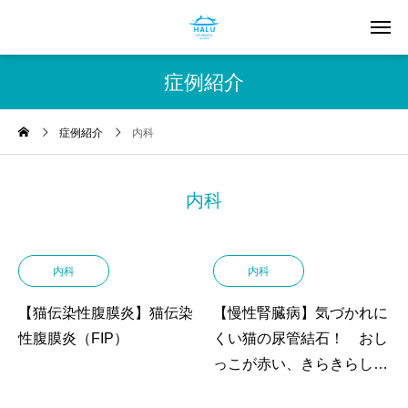
症例紹介
症例紹介
内科
内科
内科
内科
【猫伝染性腹膜炎】猫伝染
【慢性腎臓病】気づかれに
性腹膜炎（FIP）
くい猫の尿管結石！ おし
っこが赤い、きらきらして
いる、おしっこの時痛がる