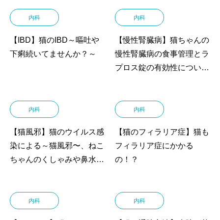
内科
内科
【IBD】猫のIBD～嘔吐や
【慢性腎臓病】猫ちゃんの
下痢続いてませんか？～
慢性腎臓病の食事管理とラ
プロス錠の有効性について
（猫の慢性腎臓病）
内科
内科
【猫風邪】猫のウイルス感
【猫のフィラリア症】猫も
染による～猫風邪〜、ねこ
フィラリア症にかかる
ちゃんのくしゃみや鼻水、
の！？
涙や目やにの症状 ほって
おくと重症化すること
も！？
内科
内科